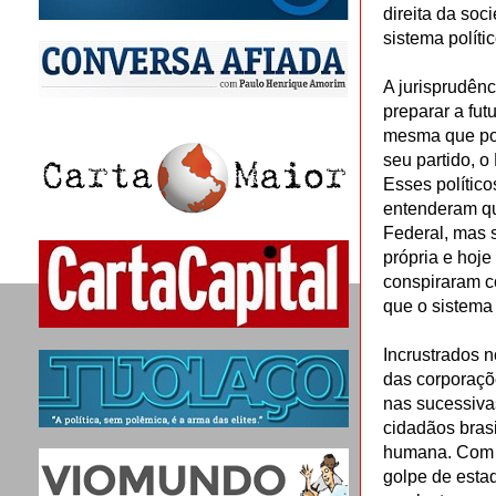
direita da so
sistema polític
A jurisprudênc
preparar a futu
mesma que pod
seu partido, 
Esses político
entenderam que
Federal, mas 
própria e hoje
conspiraram c
que o sistema
Incrustrados n
das corporaçõ
nas sucessivas
cidadãos brasi
humana. Com is
golpe de estad