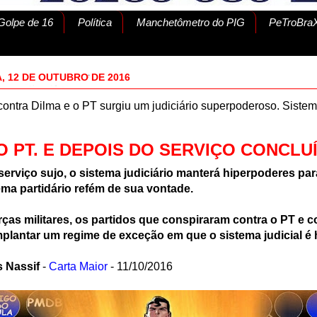
olpe de 16
Política
Manchetômetro do PIG
PeTroBraX
, 12 DE OUTUBRO DE 2016
ontra Dilma e o PT surgiu um judiciário superpoderoso. Sistema
O PT. E DEPOIS DO SERVIÇO CONCLU
erviço sujo, o sistema judiciário manterá hiperpoderes pa
ema partidário refém de sua vontade.
ças militares, os partidos que conspiraram contra o PT e c
mplantar um regime de exceção em que o sistema judicial é
s Nassif
-
Carta Maior
- 11/10/2016