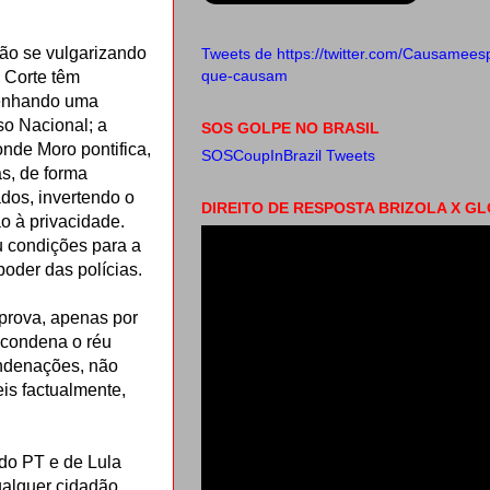
tão se vulgarizando
Tweets de https://twitter.com/Causameespec
que-causam
 Corte têm
senhando uma
o Nacional; a
SOS GOLPE NO BRASIL
onde Moro pontifica,
SOSCoupInBrazil Tweets
as, de forma
dos, invertendo o
DIREITO DE RESPOSTA BRIZOLA X G
ão à privacidade.
iu condições para a
oder das polícias.
prova, apenas por
 condena o réu
ondenações, não
eis factualmente,
 do PT e de Lula
qualquer cidadão