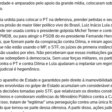
ciedade e amparados pelo apoio da grande mídia, colocaram sob 
o.
ia urdida para colocar o PT na defensiva, prender petistas e se
ra prisão do maior líder político vivo do Brasil, Luiz Inácio Lula 
e ser usada contra o presidente golpista Michel Temer e contr
o PMDB, ou para atingir o PSDB do ex-presidente Fernando Hen
s, que fizeram parte da conspiração contra Dilma, e miram agor
 não estão usando o MP, o STF, os juízes de primeira instânci
são usados por eles. Não perceberam que essas instituições g
 se sobrepõem à democracia. Sem usar forças militares, os part
ontra o PT e contra Dilma e Lula ajudaram a implantar um reg
 judicial é hegemônico.
o aparelho de Estado e garantidos pelo direito à inamovibilidad
es envolvidas no golpe de Estado acumulam um considerável en
 decisões tomadas pelo STF, que relativizam os direitos consti
leiros e corroboram violências do Ministério Público contra a C
so, tratam de “legitimar” uma perseguição contra uma única fo
o que tornou-se parte dessa ofensiva. A partir disso, ações judi