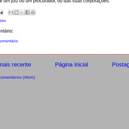
e um juiz ou um procurador, ou das suas corporações.
zes
tário:
omentário
ais recente
Página inicial
Posta
comentários (Atom)