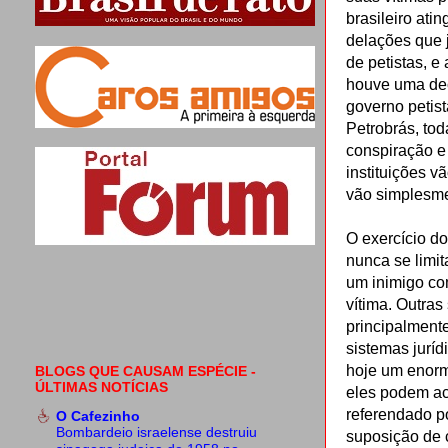
brasileiro ati
delações que j
de petistas, e
houve uma dec
governo petis
Petrobrás, to
conspiração e
instituições 
vão simplesme
O exercício do
nunca se limi
um inimigo co
vítima. Outras
principalment
sistemas juríd
hoje um enorm
BLOGS QUE CAUSAM ESPÉCIE -
ÚLTIMAS NOTÍCIAS
eles podem aci
referendado p
O Cafezinho
Bombardeio israelense destruiu
suposição de 