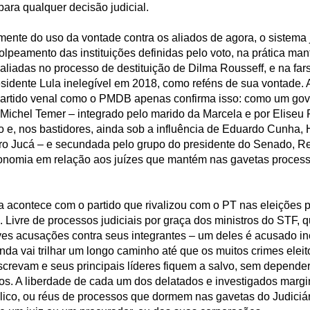
ara qualquer decisão judicial.
ente do uso da vontade contra os aliados de agora, o sistema j
lpeamento das instituições definidas pelo voto, na prática man
e aliadas no processo de destituição de Dilma Rousseff, e na fa
residente Lula inelegível em 2018, como reféns de sua vontade.
partido venal como o PMDB apenas confirma isso: como um g
Michel Temer – integrado pelo marido da Marcela e por Eliseu 
o e, nos bastidores, ainda sob a influência de Eduardo Cunha,
o Jucá – e secundada pelo grupo do presidente do Senado, R
onomia em relação aos juízes que mantém nas gavetas process
 acontece com o partido que rivalizou com o PT nas eleições 
Livre de processos judiciais por graça dos ministros do STF, q
es acusações contra seus integrantes – um deles é acusado inc
nda vai trilhar um longo caminho até que os muitos crimes eleit
screvam e seus principais líderes fiquem a salvo, sem depende
os. A liberdade de cada um dos delatados e investigados marg
blico, ou réus de processos que dormem nas gavetas do Judiciá