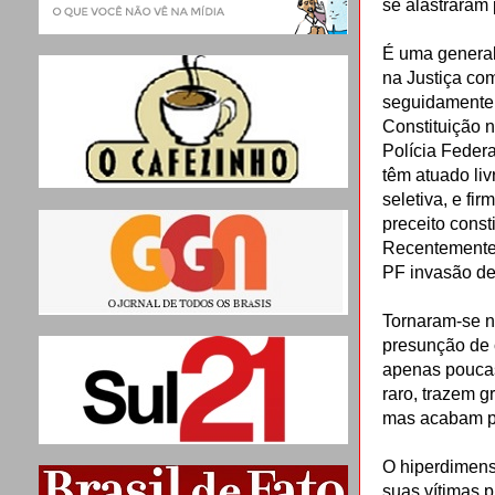
se alastraram 
É uma generali
na Justiça co
seguidamente 
Constituição 
Polícia Federa
têm atuado liv
seletiva, e fi
preceito const
Recentemente, 
PF invasão de
Tornaram-se n
presunção de 
apenas poucas
raro, trazem g
mas acabam por
O hiperdimensi
suas vítimas p