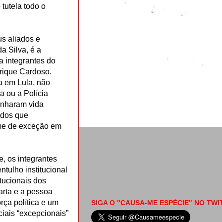
tutela todo o
us aliados e
da Silva, é a
a integrantes do
rique Cardoso.
a em Lula, não
a ou a Polícia
anharam vida
idos que
ime de exceção em
e, os integrantes
tulho institucional
tucionais dos
arta e a pessoa
rça política e um
SIGA O "CAUSA-ME ESPÉCIE" NO TWI
ciais “excepcionais”