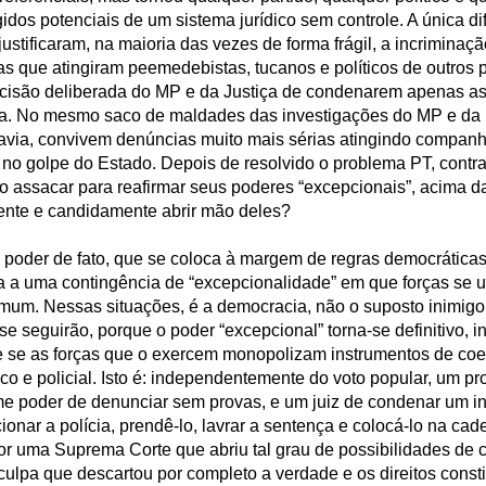
ngidos potenciais de um sistema jurídico sem controle. A única di
ustificaram, na maioria das vezes de forma frágil, a incrimina
 as que atingiram peemedebistas, tucanos e políticos de outros p
isão deliberada do MP e da Justiça de condenarem apenas as 
ta. No mesmo saco de maldades das investigações do MP e da
davia, convivem denúncias muito mais sérias atingindo companh
 no golpe do Estado. Depois de resolvido o problema PT, cont
vão assacar para reafirmar seus poderes “excepcionais”, acima
nte e candidamente abrir mão deles?
 poder de fato, que se coloca à margem de regras democráticas, 
ta a uma contingência de “excepcionalidade” em que forças se 
mum. Nessas situações, é a democracia, não o suposto inimigo,
 se seguirão, porque o poder “excepcional” torna-se definitivo, i
e se as forças que o exercem monopolizam instrumentos de co
ico e policial. Isto é: independentemente do voto popular, um 
e poder de denunciar sem provas, e um juiz de condenar um i
onar a polícia, prendê-lo, lavrar a sentença e colocá-lo na cade
or uma Suprema Corte que abriu tal grau de possibilidades de
culpa que descartou por completo a verdade e os direitos const