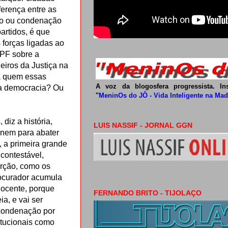
ferença entre as
ção ou condenação
artidos, é que
forças ligadas ao
 PF sobre a
eiros da Justiça na
ra quem essas
A voz da blogosfera progressista. I
 da democracia? Ou
"
MeninOs do JÔ - Vida Inteligente na Ma
diz a história,
LUIS NASSIF - JORNAL GGN
unem para abater
 a primeira grande
ncontestável,
erção, como os
procurador acumula
nocente, porque
FERNANDO BRITO - TIJOLAÇO
ia, e vai ser
 condenação por
itucionais como