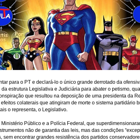
ntar para o PT e declará-lo o único grande derrotado da ofensi
u da estrutura Legislativa e Judiciária para abater o petismo, q
conspiração que resultou na deposição de uma presidenta da R
efeitos colaterais que atingiram de morte o sistema partidário bra
is o representa, o Legislativo.
o Ministério Público e a Polícia Federal, que superdimensionar
strumentos não de garantia das leis, mas das condições “excep
, sem encontrar grandes resistência dos partidos conservadore