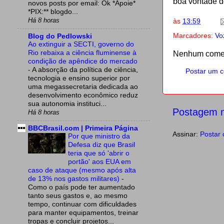
boa vontade d
novos posts por email: Ok *Apoie*
*PIX:** blogdo...
Há 8 horas
às
13:59
Marcadores:
Vo
Blog do Pedlowski
Ao extinguir a SECTI, governo do
Rio rebaixa a ciência fluminense à
Nenhum comen
condição de apêndice do mercado
-
A absorção da política de ciência,
Postar um c
tecnologia e ensino superior por
uma megassecretaria dedicada ao
desenvolvimento econômico reduz
sua autonomia instituci...
Postagem m
Há 8 horas
BBCBrasil.com | Primeira Página
Assinar:
Postar 
Por que ministro da
Defesa diz que Brasil
teria que só 'abrir o
portão' aos EUA em
caso de ataque (mesmo após alta
de 13% nos gastos militares)
-
Como o país pode ter aumentado
tanto seus gastos e, ao mesmo
tempo, continuar com dificuldades
para manter equipamentos, treinar
tropas e concluir projetos...