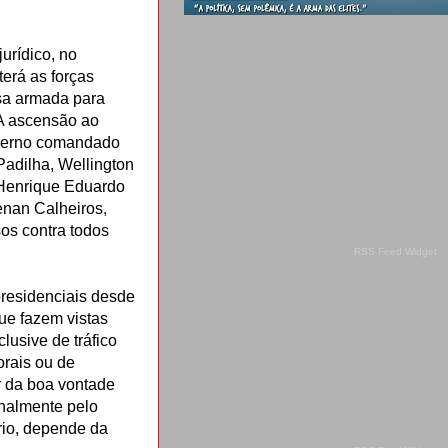
urídico, no
terá as forças
rsa armada para
 A ascensão ao
overno comandado
Padilha, Wellington
 Henrique Eduardo
enan Calheiros,
os contra todos
RSS Feed Widget
presidenciais desde
ue fazem vistas
lusive de tráfico
orais ou de
r da boa vontade
inalmente pelo
rio, depende da