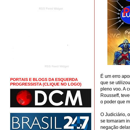
RSS Feed Widget
RSS Feed Widget
É um erro apo
PORTAIS E BLOGS DA ESQUERDA
que se utilizo
PROGRESSISTA (CLIQUE NO LOGO)
pleno voo. A 
Rousseff, teve 
o poder que ma
O Judiciário, 
se tornaram in
negação delas