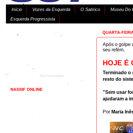
Início
Vozes da Esquerda
O Satírico
Museu Do G
Esquerda Progressista
QUARTA-FEIRA
Após o golpe c
seu refém.
HOJE É 
Terminado o s
RSS Feed Widget
resto do sist
NASSIF ONLINE
"Sem usar for
ajudaram a i
Por
Maria Inê