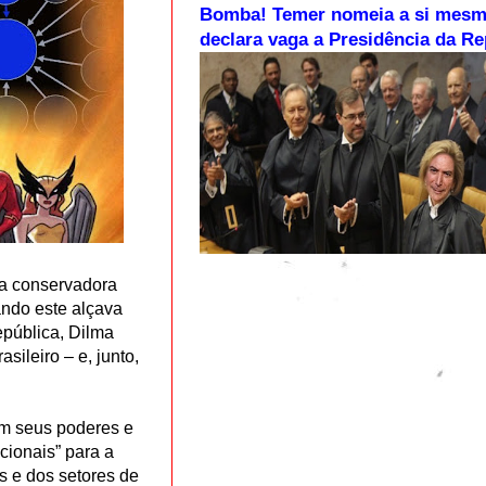
Bomba! Temer nomeia a si mesm
declara vaga a Presidência da Re
va conservadora
uando este alçava
epública, Dilma
sileiro – e, junto,
am seus poderes e
cionais” para a
s e dos setores de