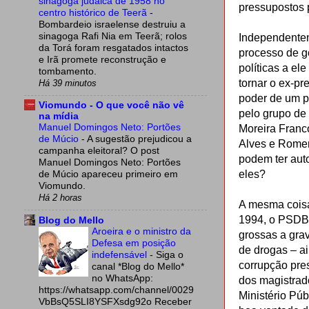
sinagoga judaica de 1958 no
pressupostos p
centro histórico de Teerã
-
Bombardeio israelense destruiu a
sinagoga Rafi Nia em Teerã; rolos
Independentem
da Torá foram resgatados intactos
processo de go
e Irã promete reconstrução e
políticas a el
tombamento.
tornar o ex-p
Há 39 minutos
poder de um 
Viomundo - O que você não vê
pelo grupo de 
na mídia
Manuel Domingos Neto: Portões
Moreira Franc
de Múcio
-
A sugestão prejudicou a
Alves e Romer
campanha eleitoral? O post
podem ter aut
Manuel Domingos Neto: Portões
eles?
de Múcio apareceu primeiro em
Viomundo.
Há 2 horas
A mesma coisa
1994, o PSDB. 
Blog do Mello
Aroeira e o ministro da
grossas a grav
Defesa em posição
de drogas – ai
indefensável
-
Siga o
corrupção pre
canal *Blog do Mello*
no WhatsApp:
dos magistrad
https://whatsapp.com/channel/0029
Ministério Pú
VbBsQ5SLI8YSFXsdg92o Receber