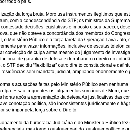
por todo o país.
zação da força bruta. Moro usa instrumentos ilegítimos que es
mum, com a condescendência do STF; os ministros da Suprema
contestado decisões legislativas e imposto o seu parecer, de
nova, que não obteve a concordância dos membros do Congress
l, o Ministério Público e a força-tarefa da Operação Lava-Jato, 
remente para vazar informações, inclusive de escutas telefônic
rmar convicção de culpa antes mesmo do julgamento de investiga
itucional de garantia de defesa e derrubando o direito do cidad
o STF decidiu “flexibilizar” outro direito constitucional e defin
 residências sem mandato judicial, ampliando enormemente o p
ormais acusações feitas pelo Ministério Público sem nenhuma 
culpa. E são frequentes os julgamentos sumários de Moro, que
 horas após a apresentação da defesa As justificativas das c
rave conotação política, são inconsistentes juridicamente e frág
 se impor pela força sobre o Direito.
onamento da burocracia Judiciária e do Ministério Público fez
referenciais, mas tornou qualquer partido, qualquer político e 