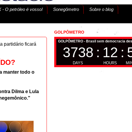
 - O petróleo é vosso!
Sonegômetro
Sobre o blog
GOLPÔMETRO
 partidário ficará
ÍDO?
ra manter todo o
ontra Dilma e Lula
 hegemônico."